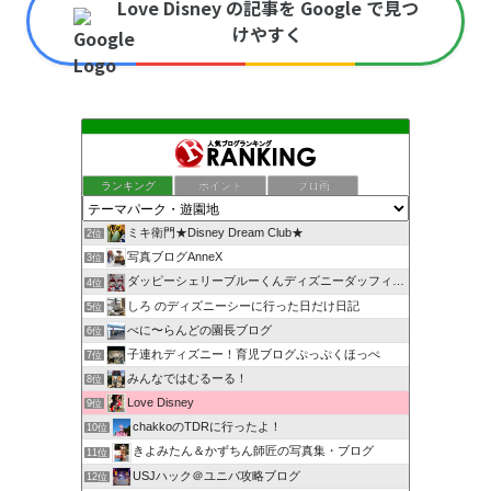
Love Disney の記事を Google で見つ
けやすく
ランキング
ポイント
ブロ画
ミキ衛門★Disney Dream Club★
2位
写真ブログAnneX
3位
ダッピーシェリーブルーくんディズニーダッフィーバラhappy
4位
しろ のディズニーシーに行った日だけ日記
5位
べに〜らんどの園長ブログ
6位
子連れディズニー！育児ブログぷっぷくほっぺ
7位
みんなではむるーる！
8位
Love Disney
9位
chakkoのTDRに行ったよ！
10位
きよみたん＆かずちん師匠の写真集・ブログ
11位
USJハック＠ユニバ攻略ブログ
12位